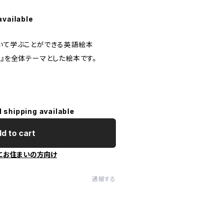
available
ついて学ぶことができる英語絵本
と』を全体テーマとした絵本です。
l shipping available
d to cart
にお住まいの方向け
通報する